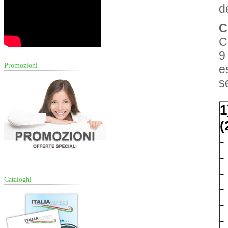
d
C
C
9
Promozioni
e
s
1
(
-
-
-
Cataloghi
-
-
-