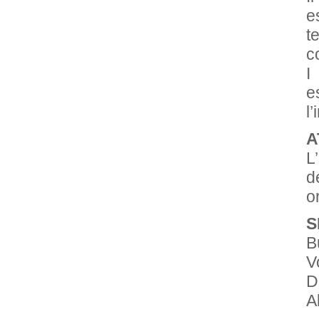
e
t
c
I
e
l
A
L
d
o
S
B
V
D
A