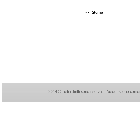
<- Ritorna
2014 © Tutti i diritti sono riservati - Autogestione con