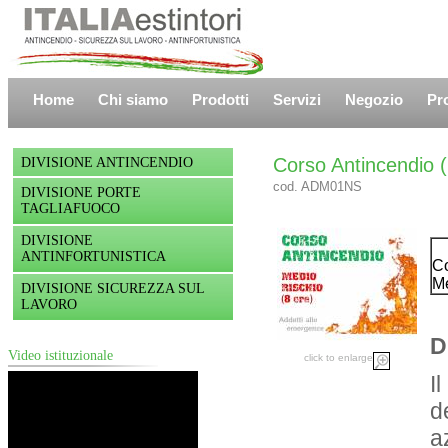
Home
Chi siamo
Prodotti
Servizi
Negozio
Pr
Corso Antincendio 
DIVISIONE ANTINCENDIO
cod. ADM01NS
DIVISIONE PORTE
TAGLIAFUOCO
DIVISIONE
ANTINFORTUNISTICA
C
Me
DIVISIONE SICUREZZA SUL
LAVORO
D
Video istituzionale
click to enlarge
I
d
a