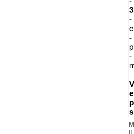
-
3
-
e
-
p
-
m
V
e
p
s
M
I