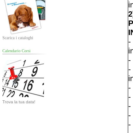
i
2
P
I
Scarica i cataloghi
-
i
Calendario Corsi
-
-
i
-
-
Trova la tua data!
-
-
-