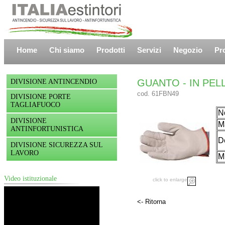
Home
Chi siamo
Prodotti
Servizi
Negozio
Pr
GUANTO - IN PEL
DIVISIONE ANTINCENDIO
cod. 61FBN49
DIVISIONE PORTE
TAGLIAFUOCO
N
DIVISIONE
Ma
ANTINFORTUNISTICA
De
DIVISIONE SICUREZZA SUL
LAVORO
M
Video istituzionale
click to enlarge
<- Ritorna