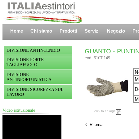
Home
Chi siamo
Prodotti
Servizi
Negozio
Pr
GUANTO - PUNTIN
DIVISIONE ANTINCENDIO
cod. 61CP149
DIVISIONE PORTE
TAGLIAFUOCO
N
DIVISIONE
Ma
ANTINFORTUNISTICA
De
DIVISIONE SICUREZZA SUL
LAVORO
M
Video istituzionale
click to enlarge
<- Ritorna