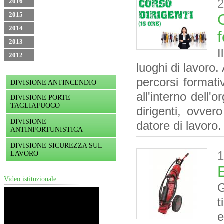
2
2016
2015
2014
2013
I
2012
luoghi di lavoro.
percorsi formativ
DIVISIONE ANTINCENDIO
all'interno dell
DIVISIONE PORTE
TAGLIAFUOCO
dirigenti, ovver
DIVISIONE
datore di lavoro
ANTINFORTUNISTICA
DIVISIONE SICUREZZA SUL
1
LAVORO
Video istituzionale
G
t
e