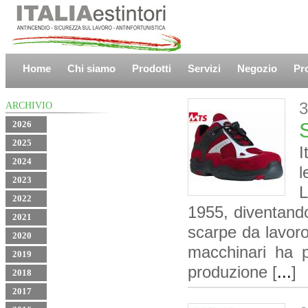
Home
Chi siamo
Prodotti
Servizi
Negozio
Pr
3
ARCHIVIO
S
2026
2025
I
2024
2023
L
2022
1955, diventando
2021
scarpe da lavoro
2020
macchinari ha p
2019
produzione [
...
]
2018
2017