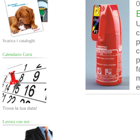
0
E
U
c
p
Scarica i cataloghi
c
Calendario Corsi
p
f
m
e
Trova la tua data!
Lavora con noi