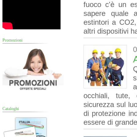
fuoco c'è un es
sapere quale ag
estintori a CO2,
altri dispositivi h
Promozioni
0
Q
s
a
occhiali, tute,
sicurezza sul luo
Cataloghi
di protezione in
essere di grande