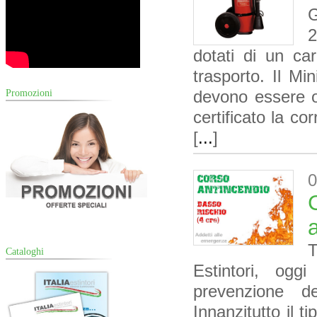
G
2
dotati di un ca
trasporto. Il Min
devono essere o
Promozioni
certificato la co
[
...
]
0
T
Cataloghi
Estintori, ogg
prevenzione d
Innanzitutto il ti