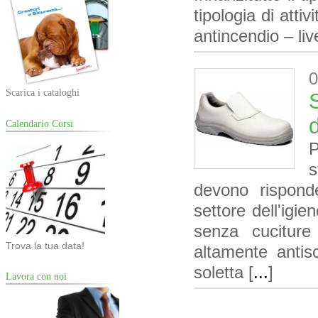
tipologia di atti
antincendio – liv
0
Scarica i cataloghi
Calendario Corsi
P
s
devono risponde
settore dell'igi
senza cuciture 
Trova la tua data!
altamente antis
soletta [
...
]
Lavora con noi