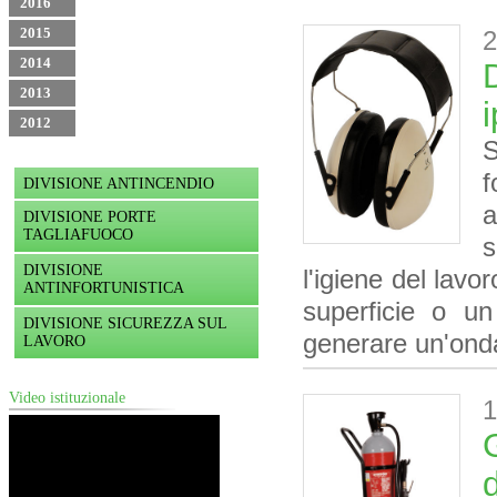
2016
2015
2
2014
2013
2012
S
DIVISIONE ANTINCENDIO
a
DIVISIONE PORTE
TAGLIAFUOCO
s
DIVISIONE
l'igiene del lavo
ANTINFORTUNISTICA
superficie o u
DIVISIONE SICUREZZA SUL
generare un'onda
LAVORO
Video istituzionale
1
G
d