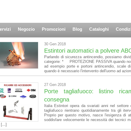
ervizi
Negozio
Promozioni
Blog
Cataloghi
Condizi
30 Gen 2018
Estintori automatici a polvere AB
Parlando di sicurezza antincendio, possiamo divider
categorie: * PROTEZIONE PASSIVA quando non ser
ad esempio porte e portoni antincendio, sca
quando è necessario l'intervento dell'uomo ad azion
27 Gen 2018
Porte tagliafuoco: listino ri
consegna
Italia Estintori opera da svariati anni nel settore
tagliafuoco rientrano quotidianamente tra gli iter
Proprio per questo motivo, nasce l'esigenza di a
soddisfare velocemente le necessità dei tecnici 
 [
...
]