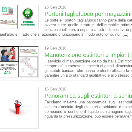
23 Gen 2018
Portoni tagliafuoco per magazzini 
Le porte e i portoni tagliafuoco fanno parte della 
ovvero tutte quelle strutture dell'immobile ottim
principale differenza rispetto a tutti i dispositivi di
uant'altro è il fatto che si azionano o funzionano in modo autonomo, non [
...
]
19 Gen 2018
Manutenzione estintori e impianti a
Il servizio di manutenzione ideato da Italia Estintor
sempre più numerose le società di grandi dimension
gli istituti bancari, che hanno preferito affidare l
garantire un alto standard qualitativo e allo stesso
16 Gen 2018
Panoramica sugli estintori a sch
Facciamo insieme una panoramica sugli estinto
lamiera d'acciaio degli estintori a schiuma è color
corrosione e contiene il liquido schiumogeno (age
riguarda la pressurizzazione, può essere permanen