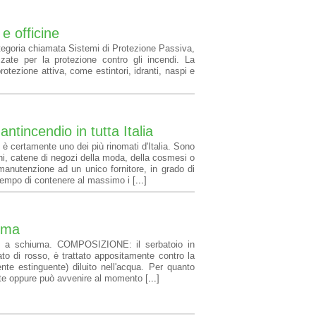
e officine
categoria chiamata Sistemi di Protezione Passiva,
izzate per la protezione contro gli incendi. La
 protezione attiva, come estintori, idranti, naspi e
ntincendio in tutta Italia
i è certamente uno dei più rinomati d'Italia. Sono
i, catene di negozi della moda, della cosmesi o
a manutenzione ad un unico fornitore, in grado di
 tempo di contenere al massimo i [
...
]
iuma
ri a schiuma. COMPOSIZIONE: il serbatoio in
ato di rosso, è trattato appositamente contro la
nte estinguente) diluito nell'acqua. Per quanto
te oppure può avvenire al momento [
...
]