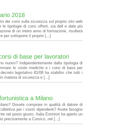
dario 2018
rio dei corsi sulla sicurezza sul proprio sito web
le tipologie di corsi offerti, sia dell e date più
zione di un intero anno di formazione, risulterà
e per sottoporre il proprio [
...
]
orsi di base per lavoratori
nno nuovo? Indipendentemente dalla tipologia di
ammare le visite mediche e i corsi di base per
 decreto legislativo 81/08 ha stabilito che tutti i
in materia di sicurezza e [
...
]
fortunistica a Milano
ilano? Dovete comprare in qualità di datore di
e collettiva per i vostri dipendenti? Avete bisogno
te nel posto giusto, Italia Estintori ha aperto un
più precisamente a Corsico, nel [
...
]