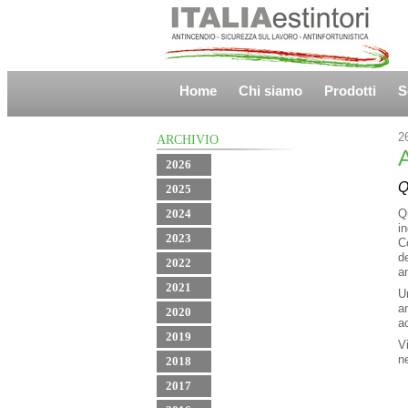
Home
Chi siamo
Prodotti
S
2
ARCHIVIO
2026
Q
2025
2024
Q
i
2023
C
d
2022
a
2021
U
a
2020
a
2019
V
n
2018
2017