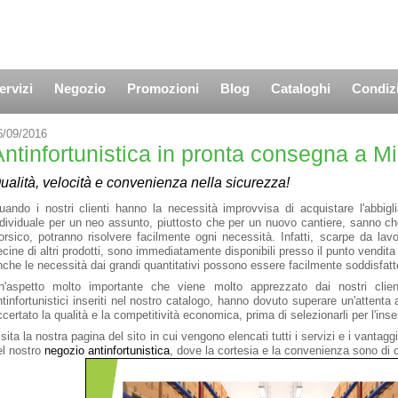
ervizi
Negozio
Promozioni
Blog
Cataloghi
Condizi
6/09/2016
Antinfortunistica in pronta consegna a M
ualità, velocità e convenienza nella sicurezza!
uando i nostri clienti hanno la necessità improvvisa di acquistare l'abbigl
ndividuale per un neo assunto, piuttosto che per un nuovo cantiere, sanno che 
orsico, potranno risolvere facilmente ogni necessità. Infatti, scarpe da lav
ecine di altri prodotti, sono immediatamente disponibili presso il punto vendita 
nche le necessità dai grandi quantitativi possono essere facilmente soddisfatt
n'aspetto molto importante che viene molto apprezzato dai nostri clienti
ntinfortunistici inseriti nel nostro catalogo, hanno dovuto superare un'attenta 
ccertato la qualità e la competitività economica, prima di selezionarli per l'in
isita la nostra pagina del sito in cui vengono elencati tutti i servizi e i vanta
el nostro
negozio antinfortunistica
, dove la cortesia e la convenienza sono di 