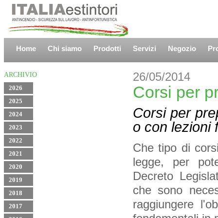
Home
Chi siamo
Prodotti
Servizi
Negozio
Pr
26/05/2014
ARCHIVIO
Corsi per p
2026
2025
Corsi per prep
2024
o con lezioni f
2023
2022
Che tipo di cors
2021
legge, per pot
2020
Decreto Legislat
2019
che sono necess
2018
raggiungere l'o
2017