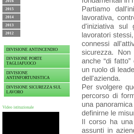
fondamentali in m
2016
Partiamo dall'in
2015
lavorativa, cont
2014
d'iniziativa su
2013
2012
lavoratori stessi
connessi all'att
DIVISIONE ANTINCENDIO
sicurezza. Non
DIVISIONE PORTE
anche “di fatto”
TAGLIAFUOCO
un ruolo di lead
DIVISIONE
dell'azienda.
ANTINFORTUNISTICA
Per svolgere qu
DIVISIONE SICUREZZA SUL
LAVORO
percorso di for
una panoramica su
Video istituzionale
definirne le misu
Il corso ha una
assunti in azie