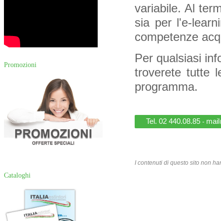
variabile. Al ter
sia per l'e-lear
competenze acqu
Per qualsiasi info
Promozioni
troverete tutte 
programma.
Tel. 02 440.08.85
mail@
-
I contenuti di questo sito non ha
Cataloghi