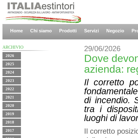
Home
Chi siamo
Prodotti
Servizi
Negozio
Pr
29/06/2026
ARCHIVIO
Dove devono
2026
2025
azienda: reg
2024
Il corretto p
2023
fondamentale 
2022
2021
di incendio. 
2020
tra i disposi
2019
luoghi di lavo
2018
Il corretto posi
2017