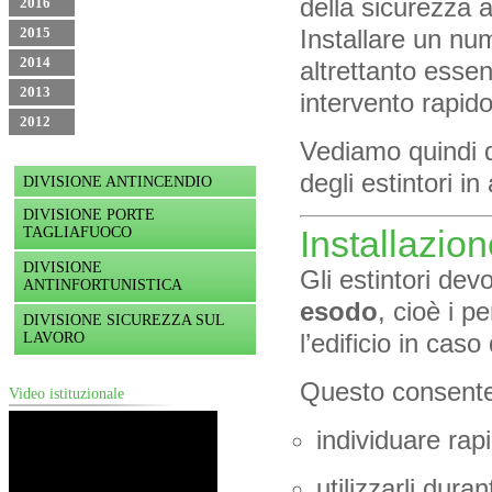
della sicurezza a
2016
2015
Installare un nu
2014
altrettanto essen
2013
intervento rapid
2012
Vediamo quindi qu
degli estintori in
DIVISIONE ANTINCENDIO
DIVISIONE PORTE
Installazion
TAGLIAFUOCO
DIVISIONE
Gli estintori dev
ANTINFORTUNISTICA
esodo
, cioè i 
DIVISIONE SICUREZZA SUL
l’edificio in cas
LAVORO
Questo consente
Video istituzionale
individuare rap
utilizzarli dura