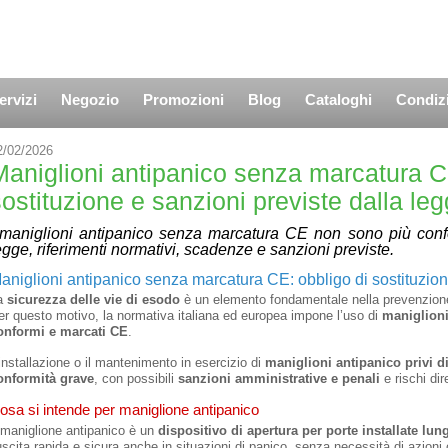
ervizi
Negozio
Promozioni
Blog
Cataloghi
Condizi
2/02/2026
Maniglioni antipanico senza marcatura C
ostituzione e sanzioni previste dalla le
 maniglioni antipanico senza marcatura CE non sono più confo
egge, riferimenti normativi, scadenze e sanzioni previste.
aniglioni antipanico senza marcatura CE: obbligo di sostituzion
a
sicurezza delle vie di esodo
è un elemento fondamentale nella prevenzione 
er questo motivo, la normativa italiana ed europea impone l’uso di
maniglioni
onformi e marcati CE
.
’installazione o il mantenimento in esercizio di
maniglioni antipanico privi 
onformità grave
, con possibili
sanzioni amministrative e penali
e rischi dir
osa si intende per maniglione antipanico
l maniglione antipanico è un
dispositivo di apertura per porte installate lun
’uscita rapida e sicura anche in situazioni di panico, senza necessità di azion