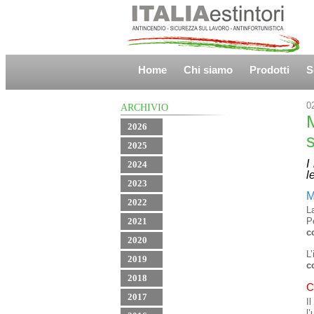
Home
Chi siamo
Prodotti
S
0
ARCHIVIO
2026
s
2025
I
2024
l
2023
M
2022
L
2021
P
c
2020
L
2019
c
2018
C
2017
I
l