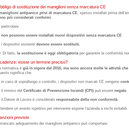
bbligo di sostituzione dei maniglioni senza marcatura CE
maniglioni antipanico privi di marcatura CE
, spesso installati prima dell’e
ono più considerati conformi
.
 particolare:
non possono essere installati nuovi dispositivi senza marcatura CE
i dispositivi esistenti
devono essere sostituiti.
 Di fatto,
la sostituzione è oggi obbligatoria
per garantire la conformità no
cadenze: esiste un termine preciso?
a normativa è
già in vigore dal 2016, ma sono ancora molte le attività ch
uesto significa che:
in caso di sopralluogo o controllo, i dispositivi non marcati CE vengono
cont
il rinnovo del
Certificato di Prevenzione Incendi (CPI)
può essere
negato
il Datore di Lavoro è considerato
responsabile della non conformità
ttendere un evento ispettivo per intervenire espone l’azienda a rischi evitabili.
anzioni previste
l mancato adeguamento dei maniglioni antipanico può comportare: