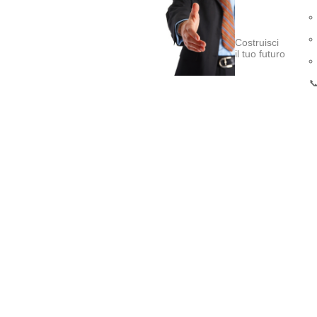
Costruisci
il tuo futuro
📞