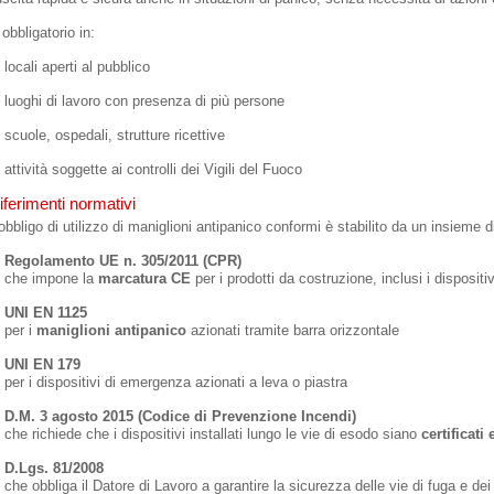
obbligatorio in:
locali aperti al pubblico
luoghi di lavoro con presenza di più persone
scuole, ospedali, strutture ricettive
attività soggette ai controlli dei Vigili del Fuoco
iferimenti normativi
obbligo di utilizzo di maniglioni antipanico conformi è stabilito da un insieme d
Regolamento UE n. 305/2011 (CPR)
che impone la
marcatura CE
per i prodotti da costruzione, inclusi i dispositi
UNI EN 1125
per i
maniglioni antipanico
azionati tramite barra orizzontale
UNI EN 179
per i dispositivi di emergenza azionati a leva o piastra
D.M. 3 agosto 2015 (Codice di Prevenzione Incendi)
che richiede che i dispositivi installati lungo le vie di esodo siano
certificati
D.Lgs. 81/2008
che obbliga il Datore di Lavoro a garantire la sicurezza delle vie di fuga e de