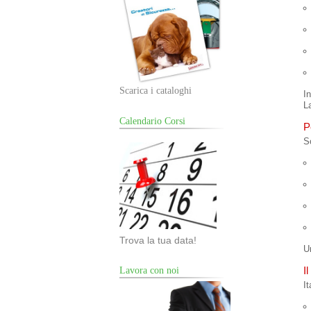
Scarica i cataloghi
I
La
Calendario Corsi
P
S
Trova la tua data!
U
I
Lavora con noi
I