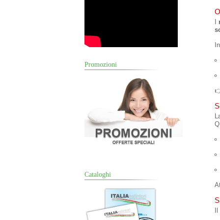
O
I
s
In
Promozioni

S
L
Q
Cataloghi
A
S
I