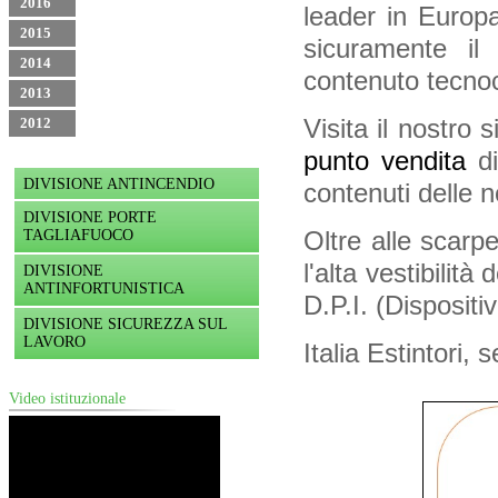
2016
leader in Europ
2015
sicuramente il 
2014
contenuto tecnoc
2013
Visita il nostro 
2012
punto vendita
d
DIVISIONE ANTINCENDIO
contenuti delle n
DIVISIONE PORTE
Oltre alle scarpe
TAGLIAFUOCO
l'alta vestibilità
DIVISIONE
ANTINFORTUNISTICA
D.P.I. (Dispositi
DIVISIONE SICUREZZA SUL
LAVORO
Italia Estintori,
Video istituzionale