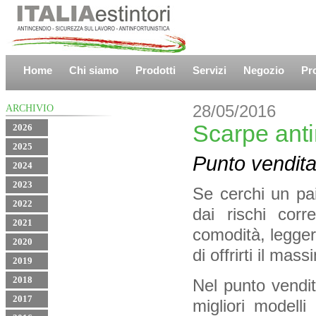
Home
Chi siamo
Prodotti
Servizi
Negozio
Pr
28/05/2016
ARCHIVIO
Scarpe anti
2026
2025
Punto vendita
2024
2023
Se cerchi un pai
2022
dai rischi corre
2021
comodità, legger
2020
di offrirti il mass
2019
2018
Nel punto vendita
2017
migliori modell